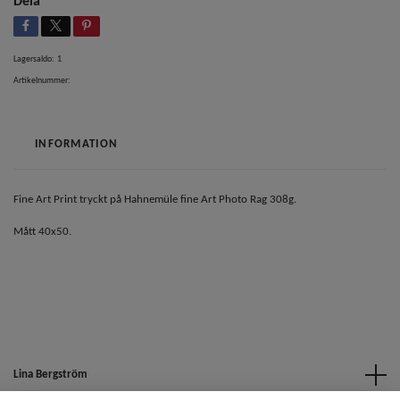
Dela
Lagersaldo:
1
Artikelnummer:
INFORMATION
Fine Art Print tryckt på Hahnemüle fine Art Photo Rag 308g.
Mått 40x50.
Lina Bergström